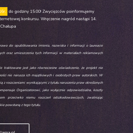
16r.
do godziny 15:00! Zwycięzców poinformujemy
nternetowej konkursu. Wręczenie nagród nastąpi 14.
 Chałupa
rawo do opublikowania imienia, nazwiska i informacji o laureacie
ych oraz umieszczenia tych informacji w materiałach reklamowych
.
e traktowane jest jako równoczesne oświadczenie, że projekt nie
ności nie narusza ich majątkowych i osobistych praw autorskich. W
ią z roszczeniami wynikającymi z tytułu naruszenia praw określonych
ompensuje Organizatorowi, jako wyłącznie odpowiedzialna, koszty
iem przeciwko niemu roszczeń odszkodowawczych, zwalniając
kie powstaną z tego tytułu.
lama.pl