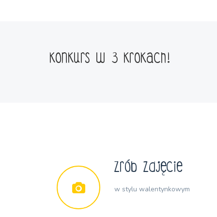
konkurs w 3 krokach!
Zrób zdjęcie
w stylu walentynkowym