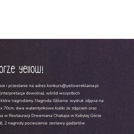
orze yellow!
ie i przesłanie na adres konkurs@yellowreklama.pl
interpretacja dowolna), wśród wszystkich
 które nagrodzimy. Nagroda Główna: wydruk zdjęcia na
x 70cm, dwa walentynkowe kubki ze zdjęciem oraz
a w Restauracji Drewniana Chałupa w Kobylej Górze
zł), 2 nagrody pocieszenia: zestawy gadżetów