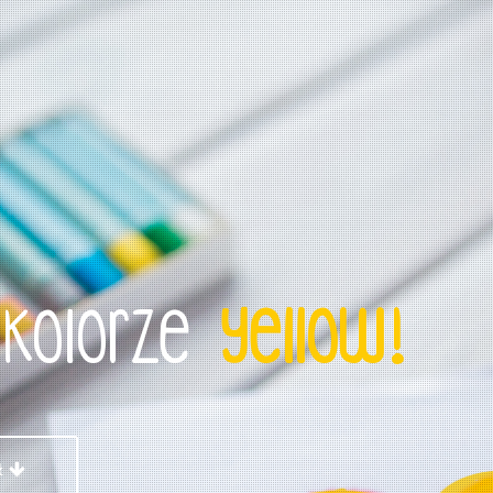
 kolorze
yellow!
ł