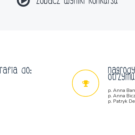
Zobacz wyniki konkursu
rafia do:
Nagrody
otrzymu
p. Anna Ban
p. Anna Bic
p. Patryk 