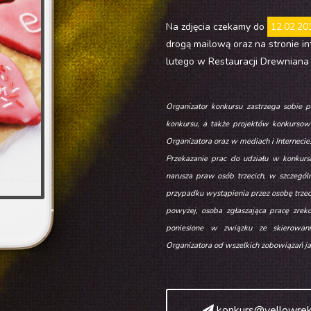
Na zdjęcia czekamy do
12.02.20
drogą mailową oraz na stronie i
lutego w Restauracji Drewniana
Organizator konkursu zastrzega sobie p
konkursu, a także projektów konkursow
Organizatora oraz w mediach i Internecie
Przekazanie prac do udziału w konkursi
narusza praw osób trzecich, w szczegól
przypadku wystąpienia przez osobę trzec
powyżej, osoba zgłaszająca pracę zrek
poniesione w związku ze skierowan
Organizatora od wszelkich zobowiązań ja
konkurs@yellowrek