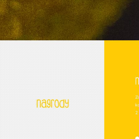
Z
k
2