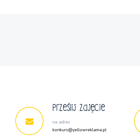
Prześlij zdjęcie
na adres
konkurs@yellowreklama.pl