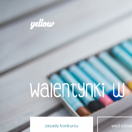
Walentynki w
zasady konkursu
weź udzia